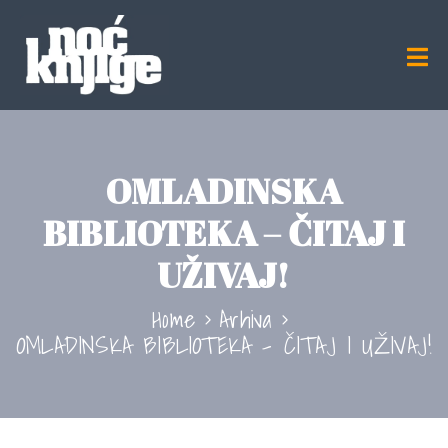
OMLADINSKA
BIBLIOTEKA – ČITAJ I
UŽIVAJ!
Home
Arhiva
OMLADINSKA BIBLIOTEKA – ČITAJ I UŽIVAJ!