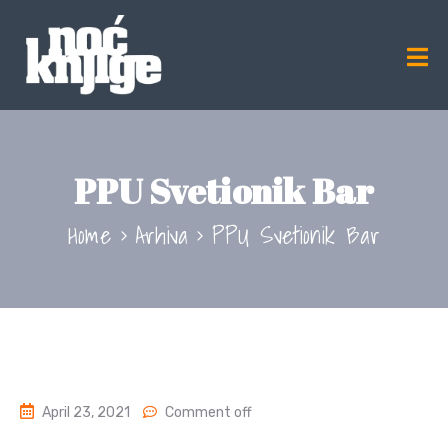
PPU Svetionik Bar
Home
Arhiva
PPU Svetionik Bar
April 23, 2021
Comment off