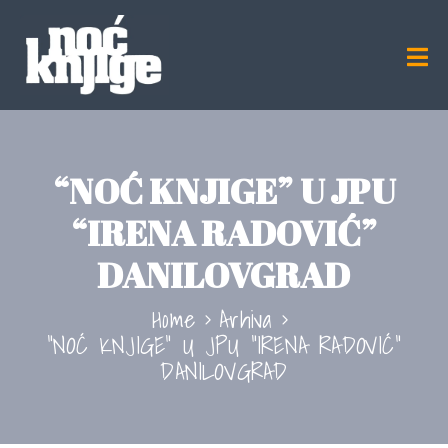
“NOĆ KNJIGE” U JPU
“IRENA RADOVIĆ”
DANILOVGRAD
Home
Arhiva
“NOĆ KNJIGE” U JPU “IRENA RADOVIĆ”
DANILOVGRAD