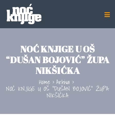
NOĆ KNJIGE U OŠ
“DUŠAN BOJOVIĆ” ŽUPA
NIKŠIĆKA
Home
Arhiva
NOĆ KNJIGE U OŠ “DUŠAN BOJOVIĆ” ŽUPA
NIKŠIĆKA