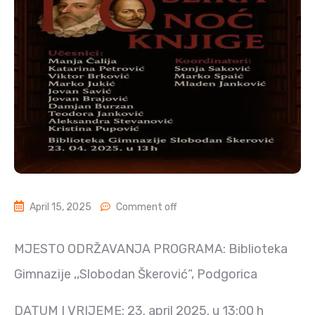
April 15, 2025
Comment off
MJESTO ODRŽAVANJA PROGRAMA: Biblioteka
Gimnazije ,,Slobodan Škerović“, Podgorica
DATUM I VRIJEME: 23. april 2025. u 13:00 h