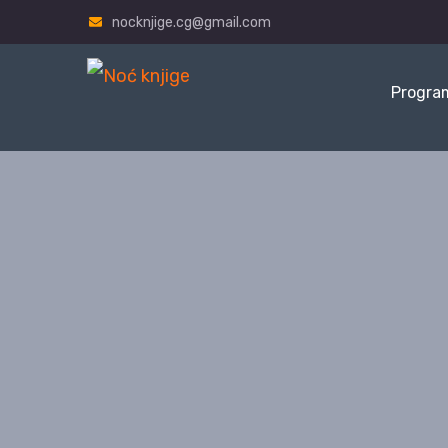
nocknjige.cg@gmail.com
Progra