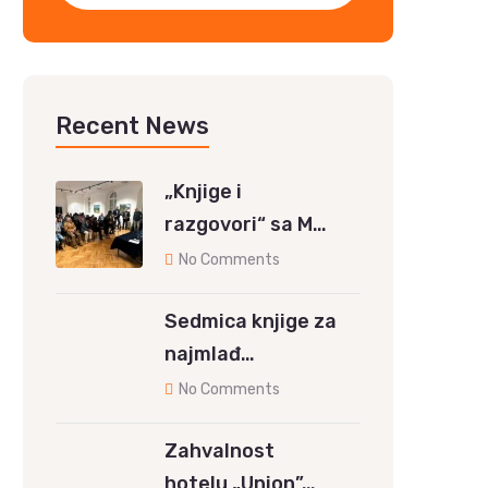
Recent News
„Knjige i
razgovori“ sa M…
No Comments
Sedmica knjige za
najmlađ…
No Comments
Zahvalnost
hotelu „Union”…