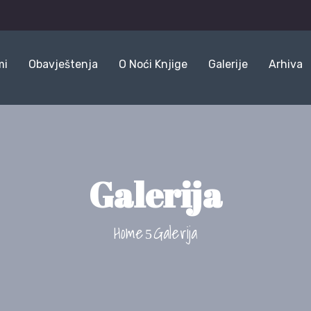
mi
Obavještenja
O Noći Knjige
Galerije
Arhiva
Galerija
Home
Galerija